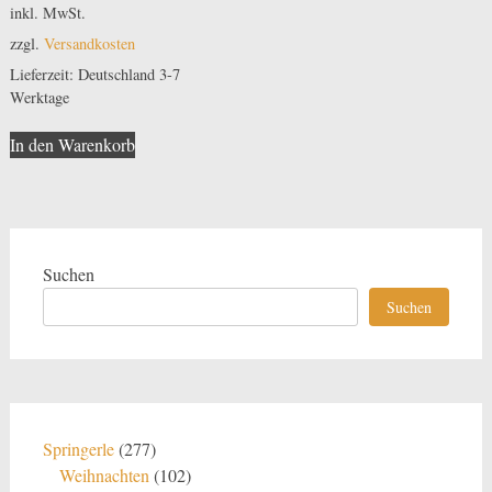
5.00
inkl. MwSt.
von 5
zzgl.
Versandkosten
Lieferzeit:
Deutschland 3-7
Werktage
In den Warenkorb
Suchen
Suchen
277
Springerle
277
Produkte
102
Weihnachten
102