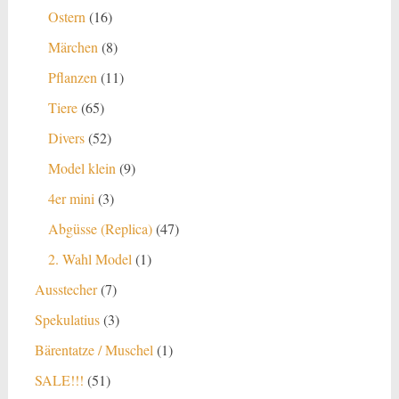
Produkte
16
Ostern
16
Produkte
8
Märchen
8
Produkte
11
Pflanzen
11
Produkte
65
Tiere
65
Produkte
52
Divers
52
Produkte
9
Model klein
9
Produkte
3
4er mini
3
Produkte
47
Abgüsse (Replica)
47
Produkte
1
2. Wahl Model
1
Produkt
7
Ausstecher
7
Produkte
3
Spekulatius
3
Produkte
1
Bärentatze / Muschel
1
Produkt
51
SALE!!!
51