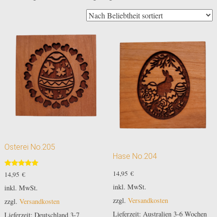
Beliebtheit
sortiert
Osterei No.205
Hase No.204
Bewertet
14,95
€
14,95
€
mit
5.00
inkl. MwSt.
inkl. MwSt.
von 5
zzgl.
Versandkosten
zzgl.
Versandkosten
Lieferzeit:
Australien 3-6 Wochen
Lieferzeit:
Deutschland 3-7