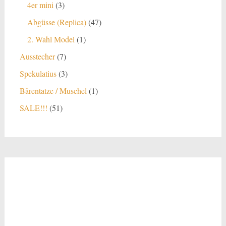
3
4er mini
3
Produkte
47
Abgüsse (Replica)
47
Produkte
1
2. Wahl Model
1
Produkt
7
Ausstecher
7
Produkte
3
Spekulatius
3
Produkte
1
Bärentatze / Muschel
1
Produkt
51
SALE!!!
51
Produkte