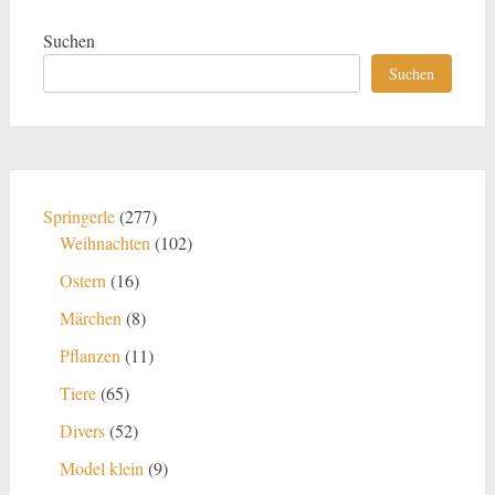
Suchen
Suchen
277
Springerle
277
Produkte
102
Weihnachten
102
Produkte
16
Ostern
16
Produkte
8
Märchen
8
Produkte
11
Pflanzen
11
Produkte
65
Tiere
65
Produkte
52
Divers
52
Produkte
9
Model klein
9
Produkte