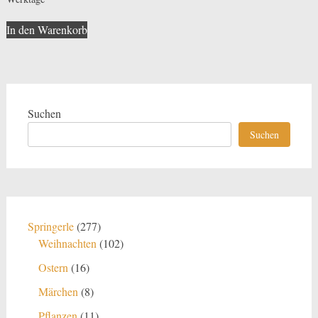
In den Warenkorb
Suchen
Suchen
277
Springerle
277
Produkte
102
Weihnachten
102
Produkte
16
Ostern
16
Produkte
8
Märchen
8
Produkte
11
Pflanzen
11