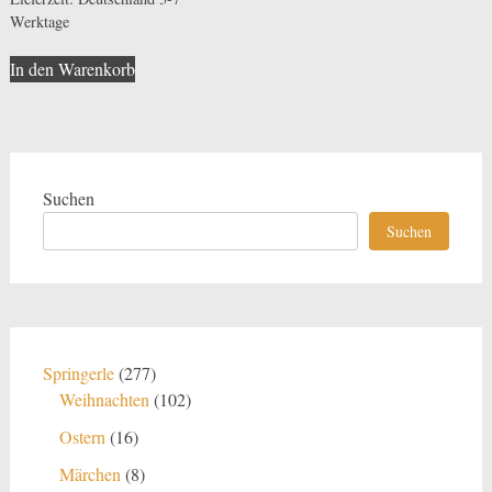
Werktage
In den Warenkorb
Suchen
Suchen
277
Springerle
277
Produkte
102
Weihnachten
102
Produkte
16
Ostern
16
Produkte
8
Märchen
8