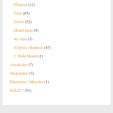
Produkte
11
Pflanzen
11
Produkte
65
Tiere
65
Produkte
52
Divers
52
Produkte
9
Model klein
9
Produkte
3
4er mini
3
Produkte
47
Abgüsse (Replica)
47
Produkte
1
2. Wahl Model
1
Produkt
7
Ausstecher
7
Produkte
3
Spekulatius
3
Produkte
1
Bärentatze / Muschel
1
Produkt
51
SALE!!!
51
Produkte