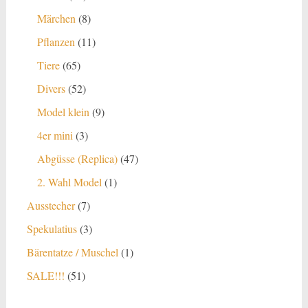
Produkte
8
Märchen
8
Produkte
11
Pflanzen
11
Produkte
65
Tiere
65
Produkte
52
Divers
52
Produkte
9
Model klein
9
Produkte
3
4er mini
3
Produkte
47
Abgüsse (Replica)
47
Produkte
1
2. Wahl Model
1
Produkt
7
Ausstecher
7
Produkte
3
Spekulatius
3
Produkte
1
Bärentatze / Muschel
1
Produkt
51
SALE!!!
51
Produkte