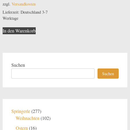
zzgl.
Versandkosten
Lieferzeit:
Deutschland 3-7
Werktage
In den Warenkorb
Suchen
Suchen
277
Springerle
277
Produkte
102
Weihnachten
102
Produkte
16
Ostern
16