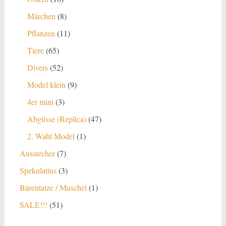
Produkte
8
Märchen
8
Produkte
11
Pflanzen
11
Produkte
65
Tiere
65
Produkte
52
Divers
52
Produkte
9
Model klein
9
Produkte
3
4er mini
3
Produkte
47
Abgüsse (Replica)
47
Produkte
1
2. Wahl Model
1
Produkt
7
Ausstecher
7
Produkte
3
Spekulatius
3
Produkte
1
Bärentatze / Muschel
1
Produkt
51
SALE!!!
51
Produkte