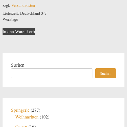
zzgl.
Versandkosten
Lieferzeit:
Deutschland 3-7
Werktage
In den Warenkorb
Suchen
Suchen
277
Springerle
277
Produkte
102
Weihnachten
102
Produkte
16
Ostern
16