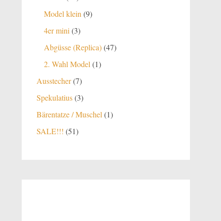
Produkte
9
Model klein
9
Produkte
3
4er mini
3
Produkte
47
Abgüsse (Replica)
47
Produkte
1
2. Wahl Model
1
Produkt
7
Ausstecher
7
Produkte
3
Spekulatius
3
Produkte
1
Bärentatze / Muschel
1
Produkt
51
SALE!!!
51
Produkte