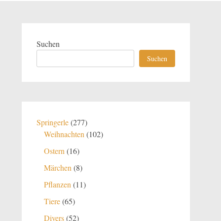
Suchen
Suchen
277
Springerle
277
Produkte
102
Weihnachten
102
Produkte
16
Ostern
16
Produkte
8
Märchen
8
Produkte
11
Pflanzen
11
Produkte
65
Tiere
65
Produkte
52
Divers
52