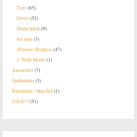
Produkte
65
Tiere
65
Produkte
52
Divers
52
Produkte
9
Model klein
9
Produkte
3
4er mini
3
Produkte
47
Abgüsse (Replica)
47
Produkte
1
2. Wahl Model
1
Produkt
7
Ausstecher
7
Produkte
3
Spekulatius
3
Produkte
1
Bärentatze / Muschel
1
Produkt
51
SALE!!!
51
Produkte