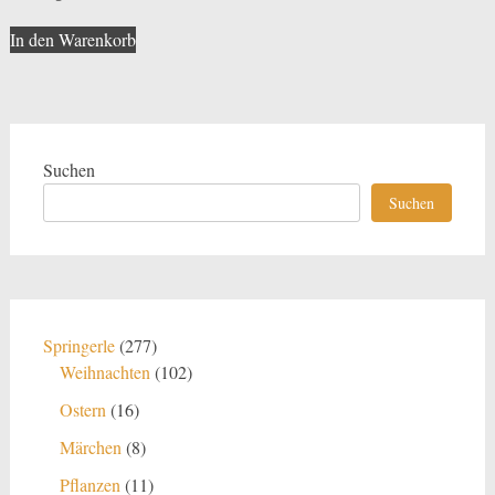
In den Warenkorb
Suchen
Suchen
277
Springerle
277
Produkte
102
Weihnachten
102
Produkte
16
Ostern
16
Produkte
8
Märchen
8
Produkte
11
Pflanzen
11