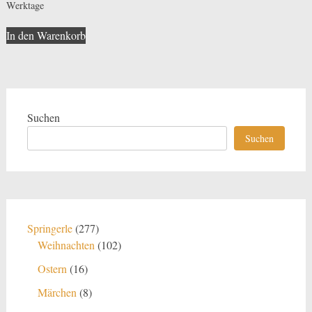
Werktage
In den Warenkorb
Suchen
Suchen
277
Springerle
277
Produkte
102
Weihnachten
102
Produkte
16
Ostern
16
Produkte
8
Märchen
8
Produkte