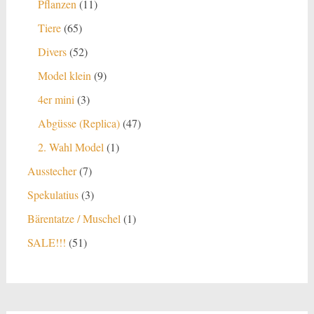
11
Pflanzen
11
Produkte
65
Tiere
65
Produkte
52
Divers
52
Produkte
9
Model klein
9
Produkte
3
4er mini
3
Produkte
47
Abgüsse (Replica)
47
Produkte
1
2. Wahl Model
1
Produkt
7
Ausstecher
7
Produkte
3
Spekulatius
3
Produkte
1
Bärentatze / Muschel
1
Produkt
51
SALE!!!
51
Produkte