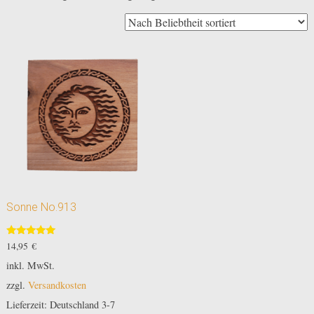
Sonne No.913
Bewertet
14,95
€
mit
5.00
inkl. MwSt.
von 5
zzgl.
Versandkosten
Lieferzeit:
Deutschland 3-7