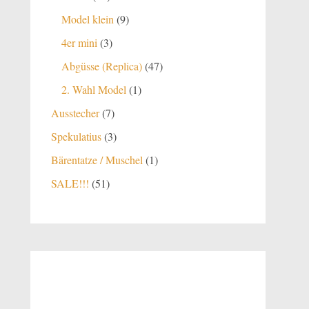
Produkte
9
Model klein
9
Produkte
3
4er mini
3
Produkte
47
Abgüsse (Replica)
47
Produkte
1
2. Wahl Model
1
Produkt
7
Ausstecher
7
Produkte
3
Spekulatius
3
Produkte
1
Bärentatze / Muschel
1
Produkt
51
SALE!!!
51
Produkte