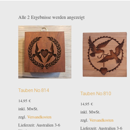
Nach
Alle 2 Ergebnisse werden angezeigt
Beliebtheit
sortiert
Tauben No.814
Tauben No.810
14,95
€
14,95
€
inkl. MwSt.
inkl. MwSt.
zzgl.
Versandkosten
zzgl.
Versandkosten
Lieferzeit:
Australien 3-6
Lieferzeit:
Australien 3-6