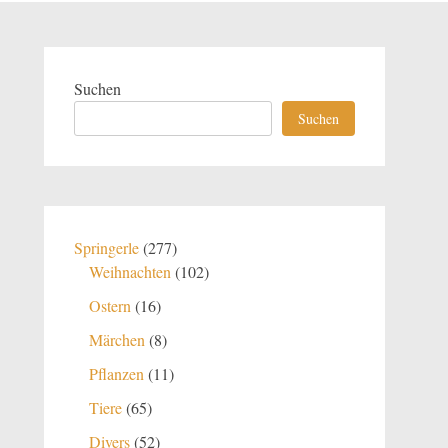
Suchen
Suchen
277
Springerle
277
Produkte
102
Weihnachten
102
Produkte
16
Ostern
16
Produkte
8
Märchen
8
Produkte
11
Pflanzen
11
Produkte
65
Tiere
65
Produkte
52
Divers
52