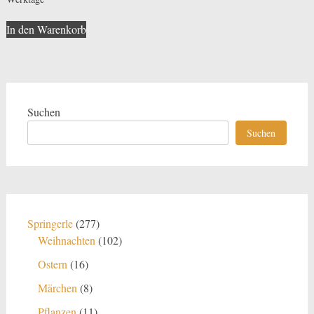
In den Warenkorb
Suchen
Suchen
277
Springerle
277
Produkte
102
Weihnachten
102
Produkte
16
Ostern
16
Produkte
8
Märchen
8
Produkte
11
Pflanzen
11