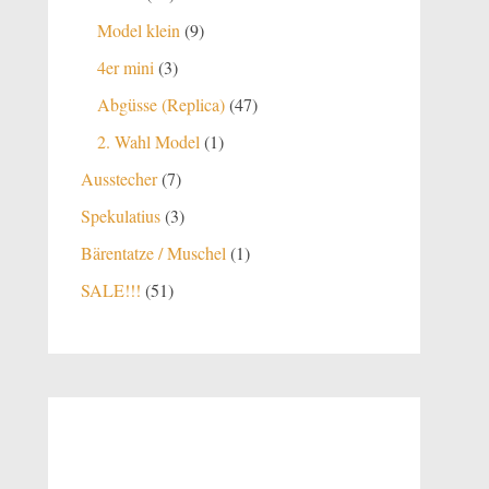
Produkte
9
Model klein
9
Produkte
3
4er mini
3
Produkte
47
Abgüsse (Replica)
47
Produkte
1
2. Wahl Model
1
Produkt
7
Ausstecher
7
Produkte
3
Spekulatius
3
Produkte
1
Bärentatze / Muschel
1
Produkt
51
SALE!!!
51
Produkte