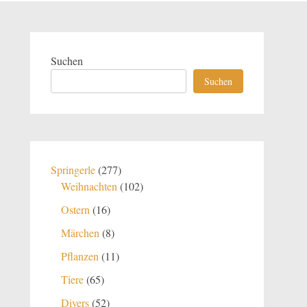
Suchen
Suchen
277
Springerle
277
Produkte
102
Weihnachten
102
Produkte
16
Ostern
16
Produkte
8
Märchen
8
Produkte
11
Pflanzen
11
Produkte
65
Tiere
65
Produkte
52
Divers
52