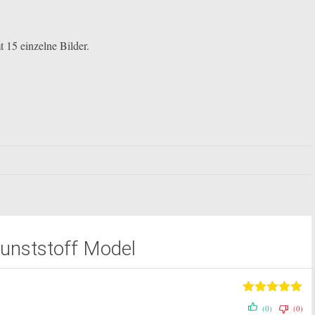
 15 einzelne Bilder.
Kunststoff Model
Bewertet mit
(0)
(0)
5
von 5