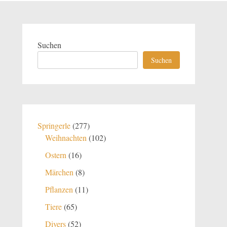
Suchen
Suchen
277
Springerle
277
Produkte
102
Weihnachten
102
Produkte
16
Ostern
16
Produkte
8
Märchen
8
Produkte
11
Pflanzen
11
Produkte
65
Tiere
65
Produkte
52
Divers
52