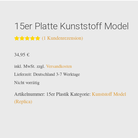
15er Platte Kunststoff Model
(
1
Kundenrezension)
Bewertet mit
1
5.00
von 5,
34,95
€
basierend
auf
Kundenbewertung
inkl. MwSt.
zzgl.
Versandkosten
Lieferzeit:
Deutschland 3-7 Werktage
Nicht vorrätig
Artikelnummer:
15er Plastik
Kategorie:
Kunststoff Model
(Replica)