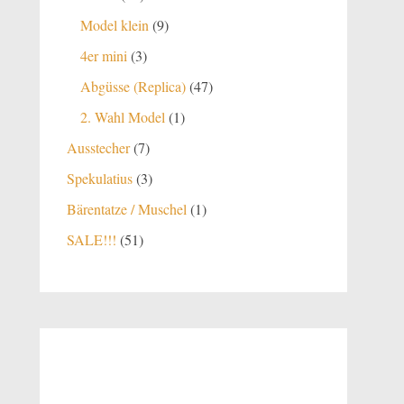
Produkte
9
Model klein
9
Produkte
3
4er mini
3
Produkte
47
Abgüsse (Replica)
47
Produkte
1
2. Wahl Model
1
Produkt
7
Ausstecher
7
Produkte
3
Spekulatius
3
Produkte
1
Bärentatze / Muschel
1
Produkt
51
SALE!!!
51
Produkte