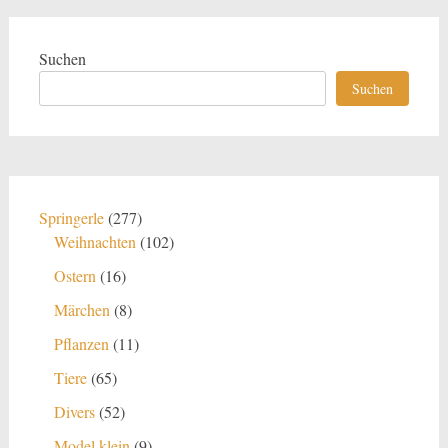
Suchen
Suchen
277
Springerle
277
Produkte
102
Weihnachten
102
Produkte
16
Ostern
16
Produkte
8
Märchen
8
Produkte
11
Pflanzen
11
Produkte
65
Tiere
65
Produkte
52
Divers
52
Produkte
9
Model klein
9