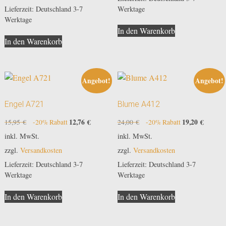
Lieferzeit:
Deutschland 3-7
Werktage
Werktage
In den Warenkorb
In den Warenkorb
Angebot!
Angebot!
Engel A721
Blume A412
Ursprünglicher
12,76
€
Aktueller
Ursprünglicher
19,20
€
Aktuell
15,95
€
-20% Rabatt
24,00
€
-20% Rabatt
Preis
Preis
Preis
Preis
inkl. MwSt.
inkl. MwSt.
war:
ist:
war:
ist:
zzgl.
Versandkosten
zzgl.
Versandkosten
15,95 €
12,76 €.
24,00 €
19,20 €
Lieferzeit:
Deutschland 3-7
Lieferzeit:
Deutschland 3-7
Werktage
Werktage
In den Warenkorb
In den Warenkorb