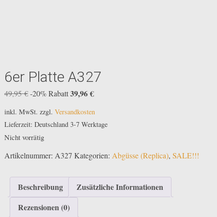
6er Platte A327
Ursprünglicher
39,96
€
Aktueller
49,95
€
-20% Rabatt
Preis
Preis
inkl. MwSt.
zzgl.
Versandkosten
war:
ist:
Lieferzeit:
Deutschland 3-7 Werktage
49,95 €
39,96 €.
Nicht vorrätig
Artikelnummer:
A327
Kategorien:
Abgüsse (Replica)
,
SALE!!!
Beschreibung
Zusätzliche Informationen
Rezensionen (0)