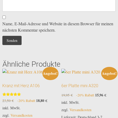
Name, E-Mail-Adresse und Website in diesem Browser für meinen
nächsten Kommentar speichern.
Ähnliche Produkte
Angebot!
Angebot!
Kranz mit Herz A106
6er Platte mini A320
Ursprünglicher
15,96
€
Aktuell
19,95
€
-20% Rabatt
Bewertet
Preis
Preis
Ursprünglicher
18,80
€
Aktueller
23,50
€
-20% Rabatt
inkl. MwSt.
mit
war:
ist:
Preis
Preis
5.00
inkl. MwSt.
zzgl.
Versandkosten
von 5
19,95 €
15,96 €
war:
ist:
zzgl.
Versandkosten
23,50 €
18,80 €.
Lieferzeit:
Deutschland 3-7