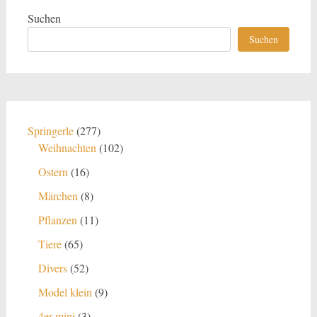
Suchen
Suchen
277
Springerle
277
Produkte
102
Weihnachten
102
Produkte
16
Ostern
16
Produkte
8
Märchen
8
Produkte
11
Pflanzen
11
Produkte
65
Tiere
65
Produkte
52
Divers
52
Produkte
9
Model klein
9
Produkte
3
4er mini
3