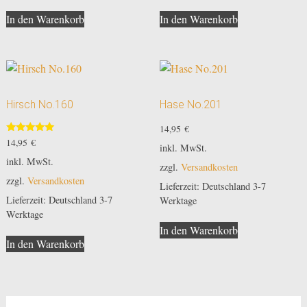
In den Warenkorb
In den Warenkorb
Hirsch No.160
Hase No.201
14,95
€
Bewertet
14,95
€
inkl. MwSt.
mit
5.00
inkl. MwSt.
zzgl.
Versandkosten
von 5
zzgl.
Versandkosten
Lieferzeit:
Deutschland 3-7
Lieferzeit:
Deutschland 3-7
Werktage
Werktage
In den Warenkorb
In den Warenkorb