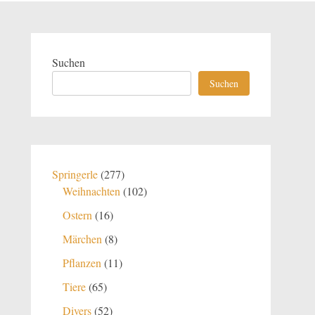
Suchen
Suchen
277
Springerle
277
Produkte
102
Weihnachten
102
Produkte
16
Ostern
16
Produkte
8
Märchen
8
Produkte
11
Pflanzen
11
Produkte
65
Tiere
65
Produkte
52
Divers
52