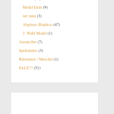
Produkte
9
Model klein
9
Produkte
3
4er mini
3
Produkte
47
Abgüsse (Replica)
47
Produkte
1
2. Wahl Model
1
Produkt
7
Ausstecher
7
Produkte
3
Spekulatius
3
Produkte
1
Bärentatze / Muschel
1
Produkt
51
SALE!!!
51
Produkte