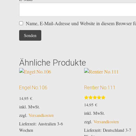
Name, E-Mail-Adresse und Website in diesem Browser f
Ähnliche Produkte
Engel No.106
Rentier No.111
14,95
€
Bewertet
14,95
€
inkl. MwSt.
mit
5.00
inkl. MwSt.
zzgl.
Versandkosten
von 5
zzgl.
Versandkosten
Lieferzeit:
Australien 3-6
Lieferzeit:
Deutschland 3-7
Wochen