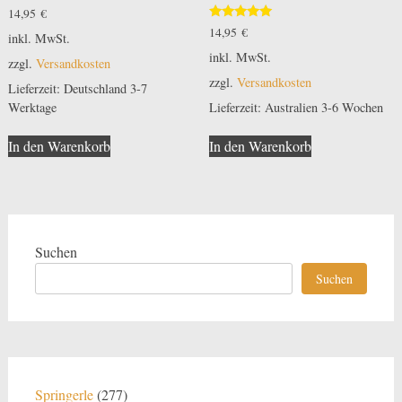
14,95
€
Bewertet
14,95
€
inkl. MwSt.
mit
5.00
inkl. MwSt.
zzgl.
Versandkosten
von 5
zzgl.
Versandkosten
Lieferzeit:
Deutschland 3-7
Lieferzeit:
Australien 3-6 Wochen
Werktage
In den Warenkorb
In den Warenkorb
Suchen
Suchen
277
Springerle
277