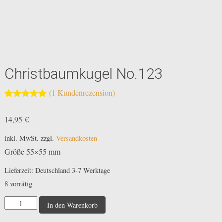
Christbaumkugel No.123
(
1
Kundenrezension)
Bewertet mit
1
5.00
von 5,
14,95
€
basierend
auf
Kundenbewertung
inkl. MwSt.
zzgl.
Versandkosten
Größe 55×55 mm
Lieferzeit:
Deutschland 3-7 Werktage
8 vorrätig
Christbaumkugel
In den Warenkorb
No.123