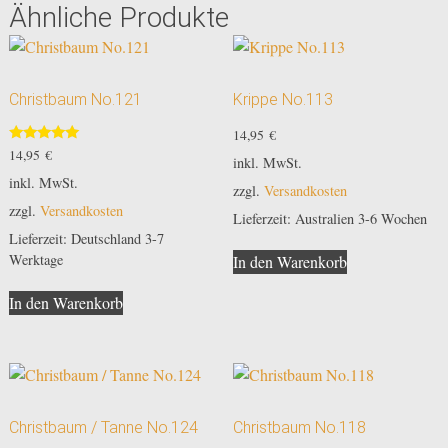
Ähnliche Produkte
Christbaum No.121
Krippe No.113
14,95
€
Bewertet
14,95
€
inkl. MwSt.
mit
5.00
inkl. MwSt.
zzgl.
Versandkosten
von 5
zzgl.
Versandkosten
Lieferzeit:
Australien 3-6 Wochen
Lieferzeit:
Deutschland 3-7
Werktage
In den Warenkorb
In den Warenkorb
Christbaum / Tanne No.124
Christbaum No.118