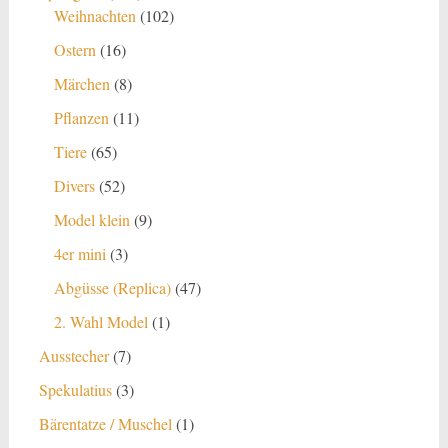
Produkte
102
Weihnachten
102
Produkte
16
Ostern
16
Produkte
8
Märchen
8
Produkte
11
Pflanzen
11
Produkte
65
Tiere
65
Produkte
52
Divers
52
Produkte
9
Model klein
9
Produkte
3
4er mini
3
Produkte
47
Abgüsse (Replica)
47
Produkte
1
2. Wahl Model
1
Produkt
7
Ausstecher
7
Produkte
3
Spekulatius
3
Produkte
1
Bärentatze / Muschel
1
Produkt