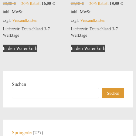
Bewertet
Bewertet
Ursprünglicher
16,00
€
Aktueller
Ursprünglicher
18,80
€
Aktuell
20,00
€
-20% Rabatt
23,50
€
-20% Rabatt
mit
mit
Preis
Preis
Preis
Preis
5.00
5.00
inkl. MwSt.
inkl. MwSt.
von 5
von 5
war:
ist:
war:
ist:
zzgl.
Versandkosten
zzgl.
Versandkosten
20,00 €
16,00 €.
23,50 €
18,80 €
Lieferzeit:
Deutschland 3-7
Lieferzeit:
Deutschland 3-7
Werktage
Werktage
In den Warenkorb
In den Warenkorb
Suchen
Suchen
277
Springerle
277