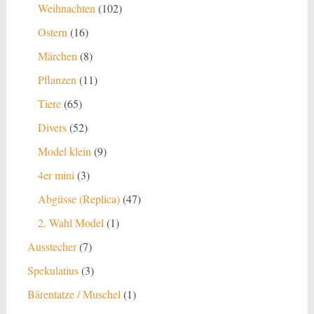
Produkte
102
Weihnachten
102
Produkte
16
Ostern
16
Produkte
8
Märchen
8
Produkte
11
Pflanzen
11
Produkte
65
Tiere
65
Produkte
52
Divers
52
Produkte
9
Model klein
9
Produkte
3
4er mini
3
Produkte
47
Abgüsse (Replica)
47
Produkte
1
2. Wahl Model
1
Produkt
7
Ausstecher
7
Produkte
3
Spekulatius
3
Produkte
1
Bärentatze / Muschel
1
Produkt