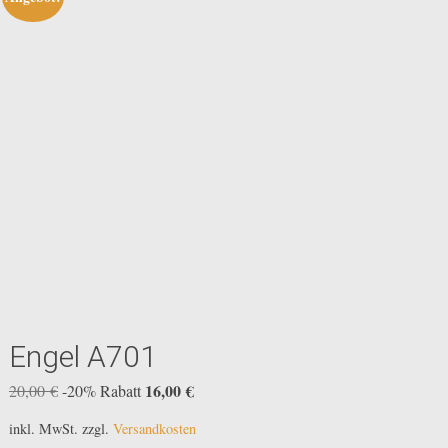
Ausverkauft
Engel A701
Ursprünglicher
16,00
€
Aktueller
20,00
€
-20% Rabatt
Preis
Preis
inkl. MwSt.
zzgl.
Versandkosten
war:
ist: