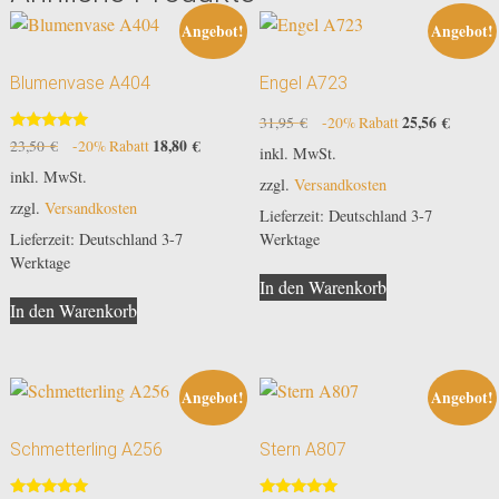
Angebot!
Angebot!
Blumenvase A404
Engel A723
Ursprünglicher
25,56
€
Aktuell
31,95
€
-20% Rabatt
Bewertet
Preis
Preis
Ursprünglicher
18,80
€
Aktueller
23,50
€
-20% Rabatt
inkl. MwSt.
mit
war:
ist:
Preis
Preis
5.00
inkl. MwSt.
zzgl.
Versandkosten
von 5
31,95 €
25,56 €
war:
ist:
zzgl.
Versandkosten
23,50 €
18,80 €.
Lieferzeit:
Deutschland 3-7
Lieferzeit:
Deutschland 3-7
Werktage
Werktage
In den Warenkorb
In den Warenkorb
Angebot!
Angebot!
Schmetterling A256
Stern A807