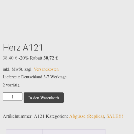
Herz A121
Ursprünglicher
30,72
€
Aktueller
38,40
€
-20% Rabatt
Preis
Preis
inkl. MwSt.
zzgl.
Versandkosten
war:
ist:
Lieferzeit:
Deutschland 3-7 Werktage
38,40 €
30,72 €.
2 vorrätig
Herz
In den Warenkorb
A121
Menge
Artikelnummer:
A121
Kategorien:
Abgüsse (Replica)
,
SALE!!!