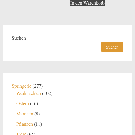
In den Warenkorb
Suchen
Suchen
277
Springerle
277
Produkte
102
Weihnachten
102
Produkte
16
Ostern
16
Produkte
8
Märchen
8
Produkte
11
Pflanzen
11
Produkte
65
Tiere
65