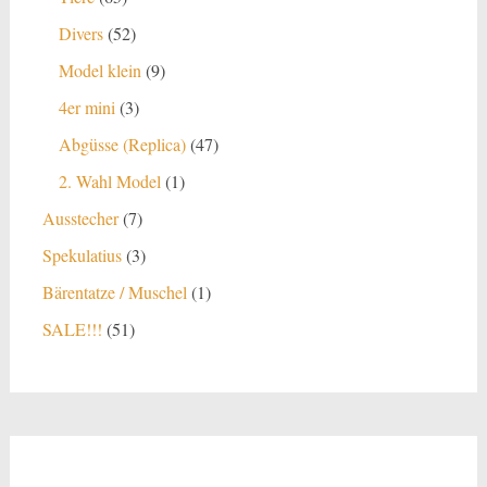
Produkte
52
Divers
52
Produkte
9
Model klein
9
Produkte
3
4er mini
3
Produkte
47
Abgüsse (Replica)
47
Produkte
1
2. Wahl Model
1
Produkt
7
Ausstecher
7
Produkte
3
Spekulatius
3
Produkte
1
Bärentatze / Muschel
1
Produkt
51
SALE!!!
51
Produkte