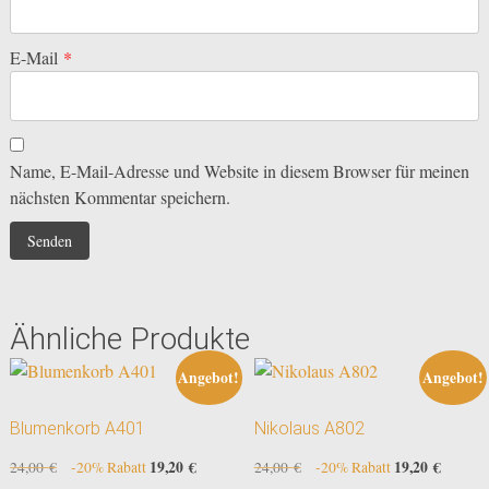
E-Mail
*
Name, E-Mail-Adresse und Website in diesem Browser für meinen
nächsten Kommentar speichern.
Ähnliche Produkte
Angebot!
Angebot!
Blumenkorb A401
Nikolaus A802
Ursprünglicher
19,20
€
Aktueller
Ursprünglicher
19,20
€
Aktuell
24,00
€
-20% Rabatt
24,00
€
-20% Rabatt
Preis
Preis
Preis
Preis