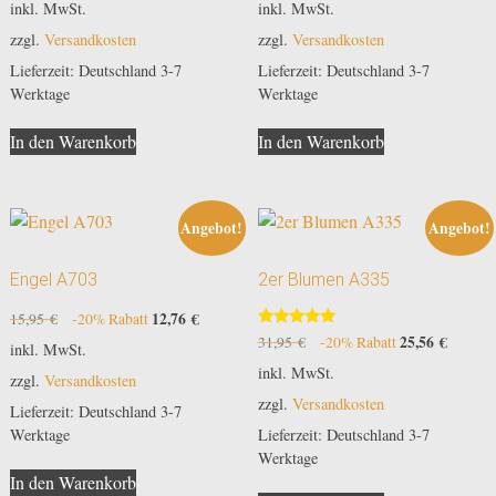
inkl. MwSt.
inkl. MwSt.
war:
ist:
war:
ist:
zzgl.
Versandkosten
zzgl.
Versandkosten
24,00 €
19,20 €.
24,00 €
19,20 €
Lieferzeit:
Deutschland 3-7
Lieferzeit:
Deutschland 3-7
Werktage
Werktage
In den Warenkorb
In den Warenkorb
Angebot!
Angebot!
Engel A703
2er Blumen A335
Ursprünglicher
12,76
€
Aktueller
15,95
€
-20% Rabatt
Bewertet
Preis
Preis
Ursprünglicher
25,56
€
Aktuell
31,95
€
-20% Rabatt
inkl. MwSt.
mit
war:
ist:
Preis
Preis
5.00
inkl. MwSt.
zzgl.
Versandkosten
von 5
15,95 €
12,76 €.
war:
ist:
zzgl.
Versandkosten
31,95 €
25,56 €
Lieferzeit:
Deutschland 3-7
Lieferzeit:
Deutschland 3-7
Werktage
Werktage
In den Warenkorb