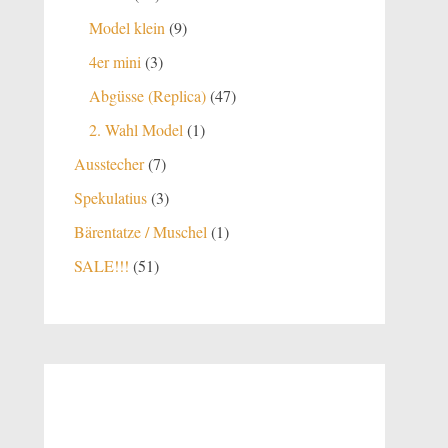
Produkte
9
Model klein
9
Produkte
3
4er mini
3
Produkte
47
Abgüsse (Replica)
47
Produkte
1
2. Wahl Model
1
Produkt
7
Ausstecher
7
Produkte
3
Spekulatius
3
Produkte
1
Bärentatze / Muschel
1
Produkt
51
SALE!!!
51
Produkte