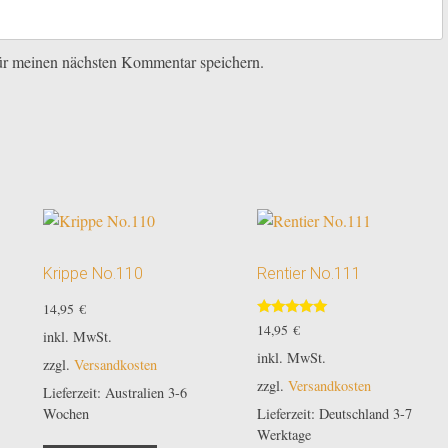
ür meinen nächsten Kommentar speichern.
Krippe No.110
Rentier No.111
14,95
€
Bewertet
14,95
€
inkl. MwSt.
mit
5.00
inkl. MwSt.
zzgl.
Versandkosten
von 5
zzgl.
Versandkosten
Lieferzeit:
Australien 3-6
Lieferzeit:
Deutschland 3-7
Wochen
Werktage