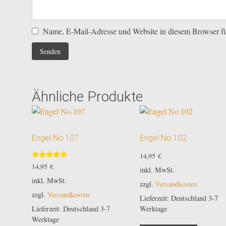
Name, E-Mail-Adresse und Website in diesem Browser f
Ähnliche Produkte
Engel No.107
Engel No.102
14,95
€
Bewertet
14,95
€
inkl. MwSt.
mit
5.00
inkl. MwSt.
zzgl.
Versandkosten
von 5
zzgl.
Versandkosten
Lieferzeit:
Deutschland 3-7
Lieferzeit:
Deutschland 3-7
Werktage
Werktage