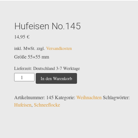
Hufeisen No.145
14,95
€
inkl. MwSt.
zzgl.
Versandkosten
Größe 55×55 mm
Lieferzeit:
Deutschland 3-7 Werktage
Hufeisen
In den Warenkorb
No.145
Menge
Artikelnummer:
145
Kategorie:
Weihnachten
Schlagwörter:
Hufeisen
,
Schneeflocke