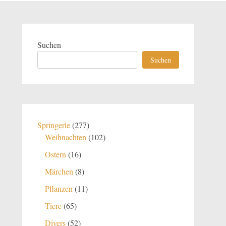
Suchen
Suchen
277
Springerle
277
Produkte
102
Weihnachten
102
Produkte
16
Ostern
16
Produkte
8
Märchen
8
Produkte
11
Pflanzen
11
Produkte
65
Tiere
65
Produkte
52
Divers
52