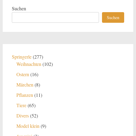
Suchen
Suchen
277
Springerle
277
Produkte
102
Weihnachten
102
Produkte
16
Ostern
16
Produkte
8
Märchen
8
Produkte
11
Pflanzen
11
Produkte
65
Tiere
65
Produkte
52
Divers
52
Produkte
9
Model klein
9
Produkte
3