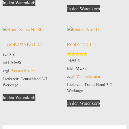
In den Warenkorb
In den Warenkorb
Hund-Katze No.805
Rentier No.111
14,95
€
Bewertet
14,95
€
inkl. MwSt.
mit
5.00
inkl. MwSt.
zzgl.
Versandkosten
von 5
zzgl.
Versandkosten
Lieferzeit:
Deutschland 3-7
Lieferzeit:
Deutschland 3-7
Werktage
Werktage
In den Warenkorb
In den Warenkorb