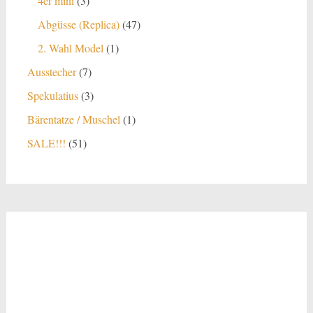
4er mini
3
Produkte
47
Abgüsse (Replica)
47
Produkte
1
2. Wahl Model
1
Produkt
7
Ausstecher
7
Produkte
3
Spekulatius
3
Produkte
1
Bärentatze / Muschel
1
Produkt
51
SALE!!!
51
Produkte