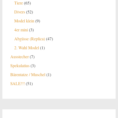
65
Tiere
65
Produkte
52
Divers
52
Produkte
9
Model klein
9
Produkte
3
4er mini
3
Produkte
47
Abgüsse (Replica)
47
Produkte
1
2. Wahl Model
1
Produkt
7
Ausstecher
7
Produkte
3
Spekulatius
3
Produkte
1
Bärentatze / Muschel
1
Produkt
51
SALE!!!
51
Produkte