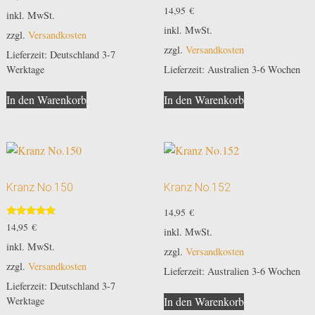
Bewertet
14,95
€
inkl. MwSt.
mit
5.00
inkl. MwSt.
zzgl.
Versandkosten
von 5
zzgl.
Versandkosten
Lieferzeit:
Deutschland 3-7
Lieferzeit:
Australien 3-6 Wochen
Werktage
In den Warenkorb
In den Warenkorb
Kranz No.150
Kranz No.152
14,95
€
Bewertet
14,95
€
inkl. MwSt.
mit
5.00
inkl. MwSt.
zzgl.
Versandkosten
von 5
zzgl.
Versandkosten
Lieferzeit:
Australien 3-6 Wochen
Lieferzeit:
Deutschland 3-7
Werktage
In den Warenkorb