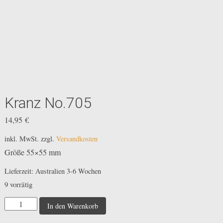
Kranz No.705
14,95
€
inkl. MwSt.
zzgl.
Versandkosten
Größe 55×55 mm
Lieferzeit:
Australien 3-6 Wochen
9 vorrätig
Kranz
In den Warenkorb
No.705