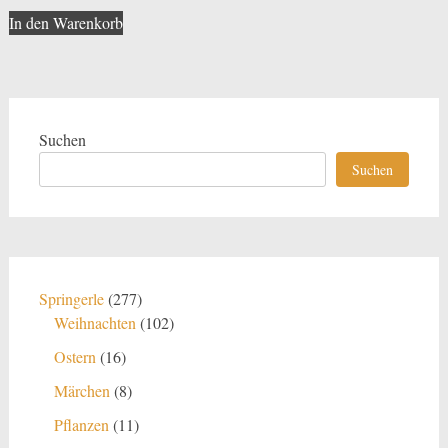
In den Warenkorb
Suchen
Suchen
277
Springerle
277
Produkte
102
Weihnachten
102
Produkte
16
Ostern
16
Produkte
8
Märchen
8
Produkte
11
Pflanzen
11
Produkte