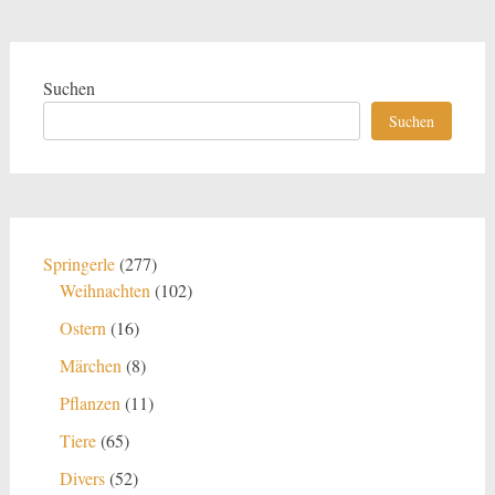
Suchen
Suchen
277
Springerle
277
Produkte
102
Weihnachten
102
Produkte
16
Ostern
16
Produkte
8
Märchen
8
Produkte
11
Pflanzen
11
Produkte
65
Tiere
65
Produkte
52
Divers
52