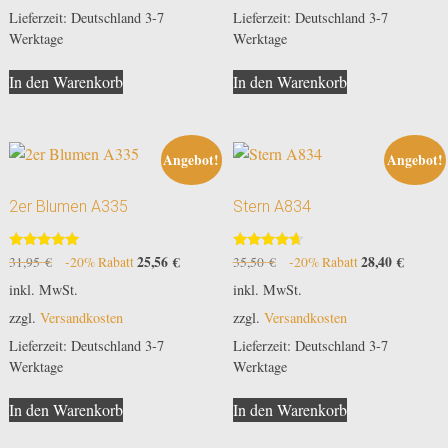
Lieferzeit:
Deutschland 3-7
Lieferzeit:
Deutschland 3-7
Werktage
Werktage
In den Warenkorb
In den Warenkorb
Angebot!
Angebot!
2er Blumen A335
Stern A834
Bewertet
Bewertet
Ursprünglicher
25,56
€
Aktueller
Ursprünglicher
28,40
€
Aktuell
31,95
€
-20% Rabatt
35,50
€
-20% Rabatt
mit
mit
Preis
Preis
Preis
Preis
5.00
4.50
inkl. MwSt.
inkl. MwSt.
von 5
von 5
war:
ist:
war:
ist:
zzgl.
Versandkosten
zzgl.
Versandkosten
31,95 €
25,56 €.
35,50 €
28,40 €
Lieferzeit:
Deutschland 3-7
Lieferzeit:
Deutschland 3-7
Werktage
Werktage
In den Warenkorb
In den Warenkorb