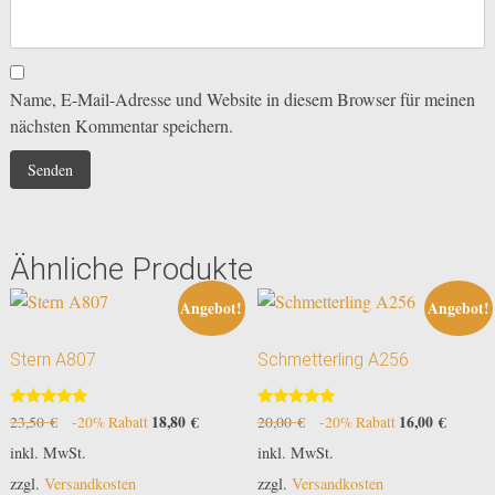
Name, E-Mail-Adresse und Website in diesem Browser für meinen
nächsten Kommentar speichern.
Ähnliche Produkte
Angebot!
Angebot!
Stern A807
Schmetterling A256
Bewertet
Bewertet
Ursprünglicher
18,80
€
Aktueller
Ursprünglicher
16,00
€
Aktuell
23,50
€
-20% Rabatt
20,00
€
-20% Rabatt
mit
mit
Preis
Preis
Preis
Preis
5.00
5.00
inkl. MwSt.
inkl. MwSt.
von 5
von 5
war:
ist:
war:
ist:
zzgl.
Versandkosten
zzgl.
Versandkosten
23,50 €
18,80 €.
20,00 €
16,00 €