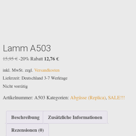
Lamm A503
Ursprünglicher
12,76
€
Aktueller
15,95
€
-20% Rabatt
Preis
Preis
inkl. MwSt.
zzgl.
Versandkosten
war:
ist:
Lieferzeit:
Deutschland 3-7 Werktage
15,95 €
12,76 €.
Nicht vorrätig
Artikelnummer:
A503
Kategorien:
Abgüsse (Replica)
,
SALE!!!
Beschreibung
Zusätzliche Informationen
Rezensionen (0)