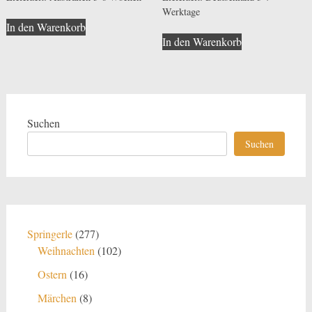
Werktage
In den Warenkorb
In den Warenkorb
Suchen
Suchen
277
Springerle
277
Produkte
102
Weihnachten
102
Produkte
16
Ostern
16
Produkte
8
Märchen
8