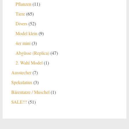
Produkte
11
Pflanzen
11
Produkte
65
Tiere
65
Produkte
52
Divers
52
Produkte
9
Model klein
9
Produkte
3
4er mini
3
Produkte
47
Abgüsse (Replica)
47
Produkte
1
2. Wahl Model
1
Produkt
7
Ausstecher
7
Produkte
3
Spekulatius
3
Produkte
1
Bärentatze / Muschel
1
Produkt
51
SALE!!!
51
Produkte