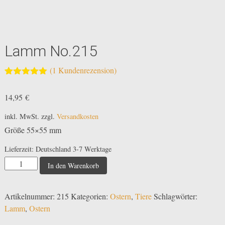
Lamm No.215
(
1
Kundenrezension)
Bewertet mit
1
5.00
von 5,
14,95
€
basierend
auf
Kundenbewertung
inkl. MwSt.
zzgl.
Versandkosten
Größe 55×55 mm
Lieferzeit:
Deutschland 3-7 Werktage
Lamm
In den Warenkorb
No.215
Menge
Artikelnummer:
215
Kategorien:
Ostern
,
Tiere
Schlagwörter:
Lamm
,
Ostern