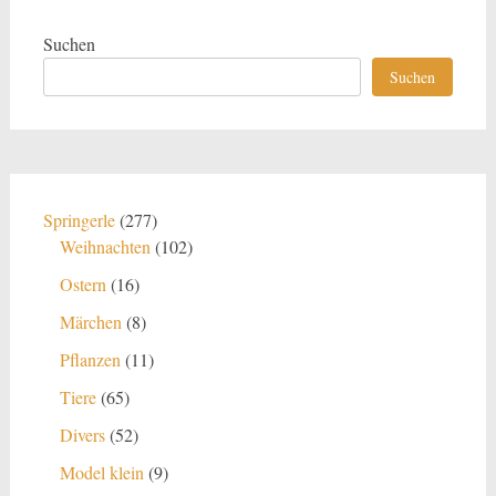
Suchen
Suchen
277
Springerle
277
Produkte
102
Weihnachten
102
Produkte
16
Ostern
16
Produkte
8
Märchen
8
Produkte
11
Pflanzen
11
Produkte
65
Tiere
65
Produkte
52
Divers
52
Produkte
9
Model klein
9