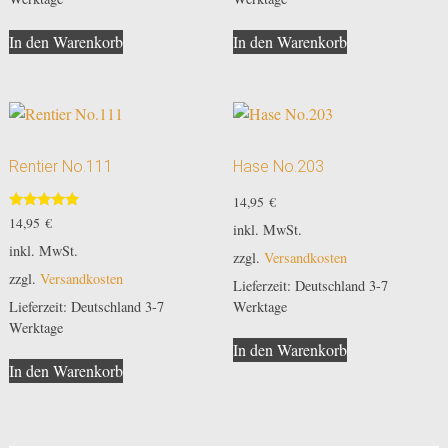
In den Warenkorb
In den Warenkorb
Rentier No.111
Hase No.203
14,95
€
Bewertet
14,95
€
inkl. MwSt.
mit
5.00
inkl. MwSt.
zzgl.
Versandkosten
von 5
zzgl.
Versandkosten
Lieferzeit:
Deutschland 3-7
Lieferzeit:
Deutschland 3-7
Werktage
Werktage
In den Warenkorb
In den Warenkorb