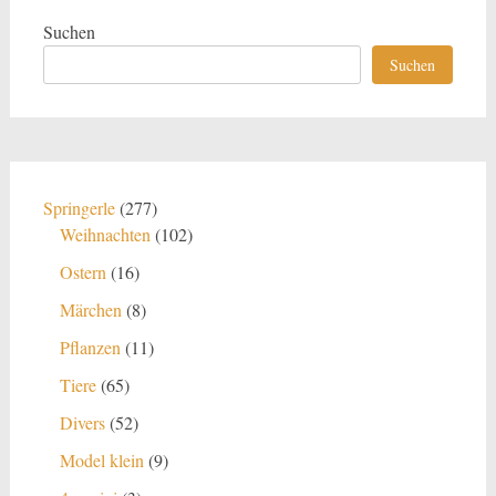
Suchen
Suchen
277
Springerle
277
Produkte
102
Weihnachten
102
Produkte
16
Ostern
16
Produkte
8
Märchen
8
Produkte
11
Pflanzen
11
Produkte
65
Tiere
65
Produkte
52
Divers
52
Produkte
9
Model klein
9
Produkte